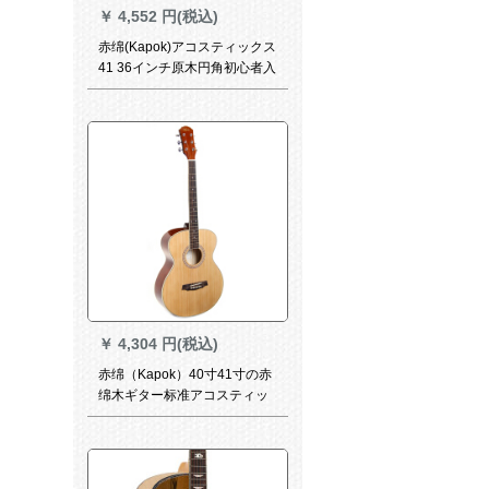
￥
4,552 円(税込)
赤绵(Kapok)アコスティックス
41 36インチ原木円角初心者入
门吉其jita G 16-【40寸角丸太
原木色】
￥
4,304 円(税込)
赤绵（Kapok）40寸41寸の赤
绵木ギター标准アコスティッ
クギター初心者ギター単板実
木教学ギターバッグを支払い
云杉40寸の円角LO-18まで郵
送します。