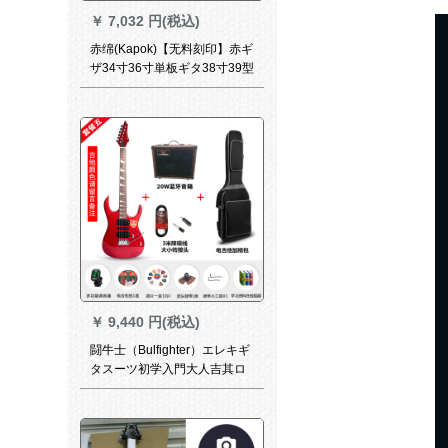
￥
7,032 円(税込)
赤绵(Kapok)【无料刻印】赤ギ
ザ34寸36寸単板ギタ38寸39型
民谣检定子供男女旅行エレク
ボックス38寸SD 222云杉サー
ルシングルボード
￥
9,440 円(税込)
闘牛士（Bulfighter）エレキギ
タスーツ初学入門大人吉其ロ
ック小双揺エレキギターエレ
キギター+20 Wブルートゥー
ススピーカー+ノイズ低減線*1