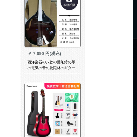
￥
7,690 円(税込)
西洋楽器の八弦の曼陀鈴の琴
の電気の音の曼陀林のギター
の琴の民族の楽器のチベット
族曼陀鈴の電気の音の金の酒
の赤色のサペレの材質