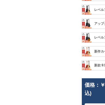
レベル
アップ
レベル
新作カ
新款卡
価格：
￥
込)