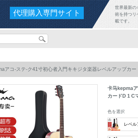
世界最新の
代理購入専門サイト
術を持つリ
載です。
pmaアコ-ステ-ク41寸初心者入門キキジタ楽器レベルアップカード
卡马kepma
カードD 1 
色を選択
レベル