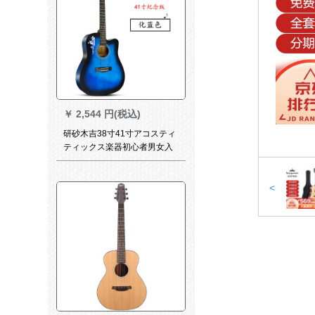
￥
2,544 円(税込)
研砂木吉38寸41寸アコスティ
ティックス楽器初心者男女入
門練習琴ジタ41寸記念版青は
全セットのアクセサリーをプ
レゼントします。
<