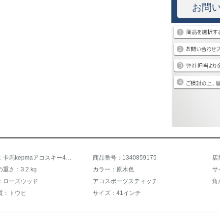
お問
商品名称：卡馬kepmaアコスキー41寸初心者入門キキジタ楽器レベルアップカードD 1 Cマット原木色
商品番号：1340859175
店
重さ：3.2 kg
カラー：原木色
サ
：ローズウッド
アコスポーツスティッチ
角
質：トウヒ
サイズ：41インチ