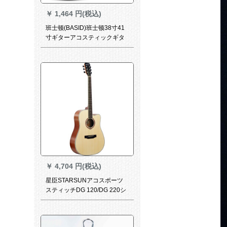
￥
1,464 円(税込)
班士顿(BASID)班士顿38寸41
寸ギターアコスティックギタ
ー初心者ギター木ギター手作
業初心者入門練習吉其学生男
女楽器酒赤
￥
4,704 円(税込)
星臣STARSUNアコスポーツ
スティッチDG 120/DG 220シ
リーズ星初心者キキ楽器レベ
ルアップアイテム41インチDG
220 C-Pマット原木色