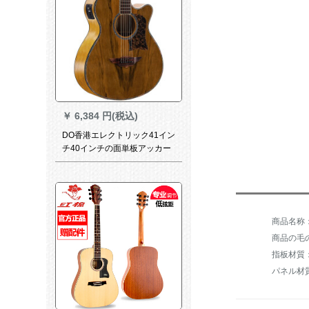
￥
6,384 円(税込)
DO香港エレクトリック41イン
チ40インチの面単板アッカー
ト初心者男女入门練習指弾公
演ジータ电木両用ギターバッ
グ40寸の復古色の光(电箱
款)41
商品の毛の
指板材質
パネル材