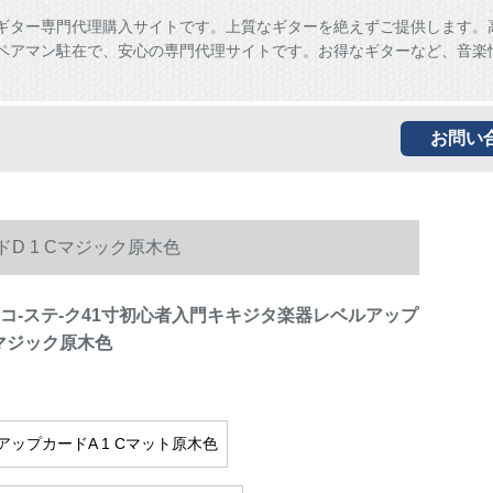
ギター専門代理購入サイトです。上質なギターを絶えずご提供します。
ペアマン駐在で、安心の専門代理サイトです。お得なギターなど、音楽
お問い
D 1 Cマジック原木色
アコ-ステ-ク41寸初心者入門キキジタ楽器レベルアップ
Cマジック原木色
アップカードA 1 Cマット原木色