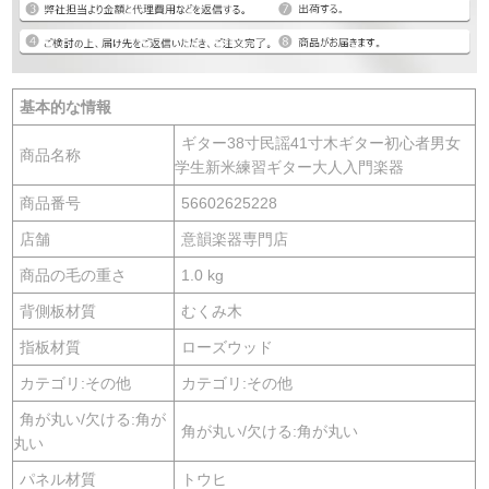
基本的な情報
ギター38寸民謡41寸木ギター初心者男女
商品名称
学生新米練習ギター大人入門楽器
商品番号
56602625228
店舗
意韻楽器専門店
商品の毛の重さ
1.0 kg
背側板材質
むくみ木
指板材質
ローズウッド
カテゴリ:その他
カテゴリ:その他
角が丸い/欠ける:角が
角が丸い/欠ける:角が丸い
丸い
パネル材質
トウヒ