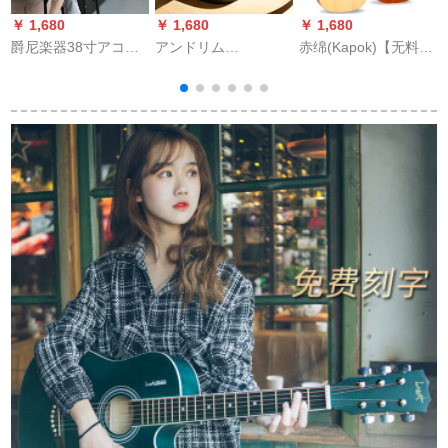
￥ 1,680
￥ 1,680
￥ 1,680
￥
爵尼楽器38寸アコス
アンドリム
赤绵(Kapok)【无料刻
ティッチ40寸41寸初
(ANDREW)アコステ
印】赤ギザ34寸36寸
心者ギター初心者入
ィク41インテレビボ
単板ギタ38寸39型民
門練習琴学生男女通
ックス初心者入门楽
谣检定子供男女旅行
用40寸シングルピア
器LT-1807レトカラ
エレクボックス38寸
ノ教材
41インチー
SD 222云杉サールシ
ングルボード