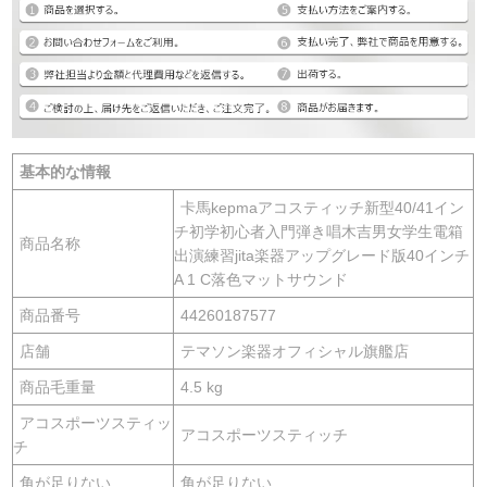
基本的な情報
卡馬kepmaアコスティッチ新型40/41イン
チ初学初心者入門弾き唱木吉男女学生電箱
商品名称
出演練習jita楽器アップグレード版40インチ
A 1 C落色マットサウンド
商品番号
44260187577
店舗
テマソン楽器オフィシャル旗艦店
商品毛重量
4.5 kg
アコスポーツスティッ
アコスポーツスティッチ
チ
角が足りない
角が足りない