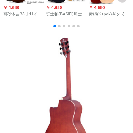
￥ 4,680
￥ 4,680
￥ 4,680
￥
研砂木吉38寸41イン
班士顿(BASID)班士顿
赤绵(Kapok)ギタ民谣
チアコスティッチ楽
38寸41寸ギターアコ
木ギタ初心者女子生
器初心者男女初心者
スティックギター初
徒入門ギタ38寸40寸
入門練習琴jita 38イン
心者ギター木ギター
吉その他のギタシン
チマットコーヒー色
手作業初心者入門練
グルボードアステ41
全セット付属品
習吉其学生男女楽器
寸角原木色が欠けて
ク
41寸黒【シングルボ
います。
ード】