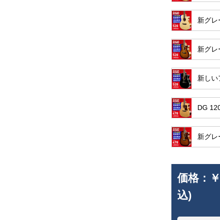
新グレー
新グレ
新しいア
DG 1
新グレー
価格：
￥
込)