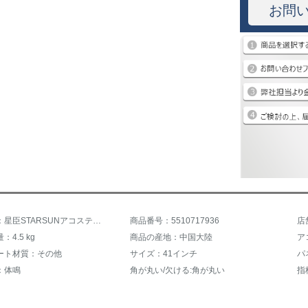
お問
商品名称：星臣STARSUNアコスティッチDG 120/DG 220シリーズ星辰ギター初心者木ギター楽器の新バージョンTG 220 C-P原木色亮光
商品番号：5510717936
店
4.5 kg
商品の産地：中国大陸
ア
ート材質：その他
サイズ：41インチ
パ
：体鳴
角が丸い/欠ける:角が丸い
指