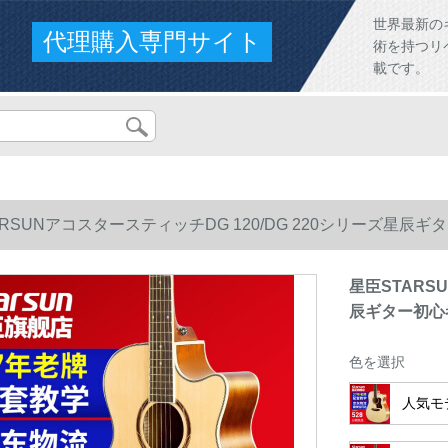
世界最新の
代理購入専門サイト
術を持つリ
載です。
ARSUNアコスタースティッチDG 120/DG 220シリーズ星辰ギ
星臣STARS
辰ギター初心者
色を選択
人気モデ