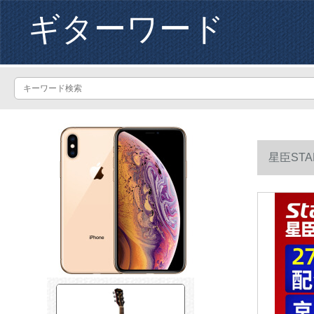
ギターワード
星臣ST
色亮光