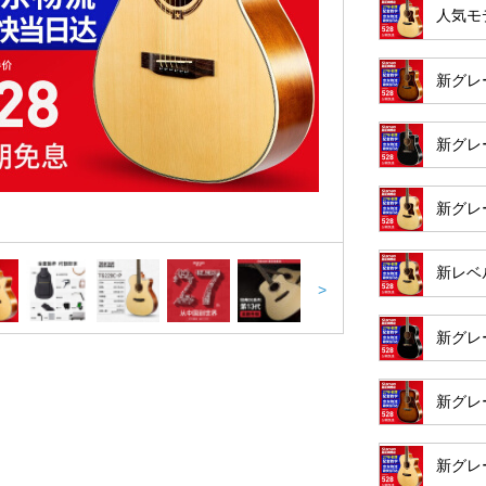
人気モデ
新グレー
新グレー
新グレー
新レベ
>
新グレ
新グレ
新グレ