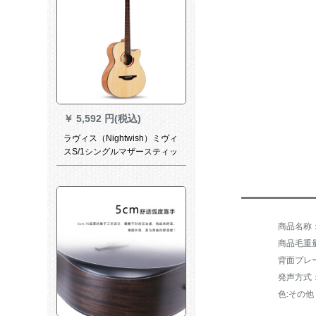
￥
5,592 円(税込)
ラヴィス（Nightwish）ミヴィ
スS/1シングルマザースティッ
クギター初学36/41インチ角の
欠けた木ギター【40寸】ミビ
ルS雲杉原木
商品毛重量：
背面プレ
発声方式
色:その他