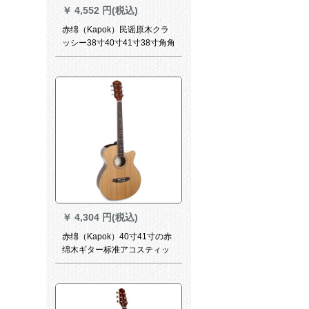
￥
4,552 円(税込)
赤绵（Kapok）民谣原木クラ
ッシー38寸40寸41寸38寸角角
欠角児童学生初心者入门民谣
LD-68寸/原木円角
￥
4,304 円(税込)
赤绵（Kapok）40寸41寸の赤
绵木ギター标准アコスティッ
クギター初心者ギター単板実
木教学ギターバッグを支払い
云杉40寸の原木色の欠けた角
LO-18 Cまで郵送します。