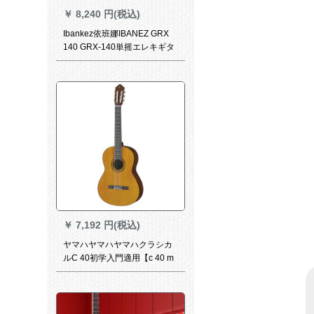
￥
8,240 円(税込)
Ibankez依班娜IBANEZ GRX
140 GRX-140単摇エレキギタ
それセット黒
￥
7,192 円(税込)
ヤマハヤマハヤマハクラシカ
ルC 40初学入門適用【c 40 m
原木マット】