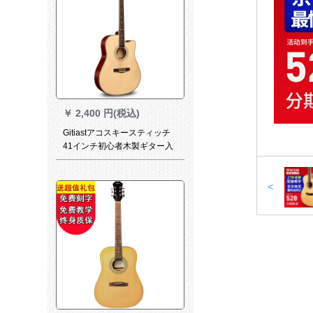
￥
2,400 円(税込)
Gitiastアコスキースティッチ
41インチ初心者木製ギター入
門男女40学生吉其41寸進級モ
デル原木
<