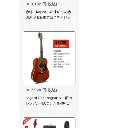
￥
3,192 円(税込)
赤绵（Kapok）40寸41寸の赤
绵木ギタ标准アコスティジッ
ク初心者ギタ単板实木教本ギ
ミック38寸の原木色の角でメ
ールします。
￥
7,920 円(税込)
saga sf 700 c sagaギター面の
シングル円の欠けた角40/41寸
の初心者のシングルボードの
民謡の木のギターの箱SF 700
41寸のマットな光SF 700