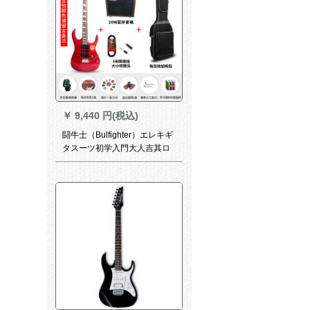
￥
9,440 円(税込)
闘牛士（Bulfighter）エレキギ
タスーツ初学入門大人吉其ロ
ック小双揺エレキギターエレ
キギター+20 Wブルートゥー
ススピーカー+ノイズ低減線*1