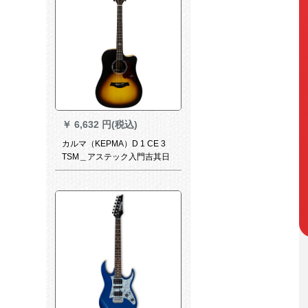
￥
6,632 円(税込)
カルマ（KEPMA）D 1 CE 3
TSM＿アステック入門吉其日
没色41インチー