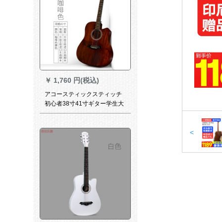
￥
1,760 円(税込)
アコースティックスティッチ
初心者38寸41寸ギター学生大
人男女新米入門青少年独学吉
其41寸アップグレードカラー
コーヒー(大プレゼント)
<