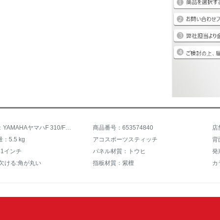
商品名称：YAMAHAヤマハF 310/F 600/F 620アッコスティックFシリーズインドネシア輸入の電気ボックスキキそれは初学入門男女新米楽器F 620豪華モデル-41インチ-インドネシア産
商品番号：653574840
店
5.5 kg
アコスポーツスティッチ
背
41インチ
パネル材質：トウヒ
発
欠ける:角が丸い
指板材質：紫檀
カ