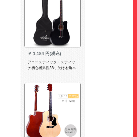
￥
1,184 円(税込)
アコースティック・スティッ
チ初心者男性38寸欠ける角木
ギター男女学生款成人旅行ジ
タ琴楽器研砂普通款（琴包の
み送る）原木色