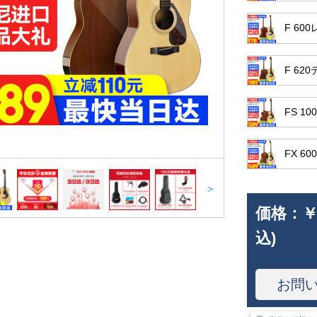
F 6
F 6
FS 1
FX 6
>
価格：
￥
込)
お問