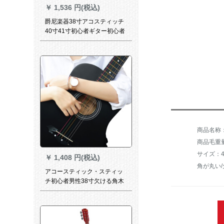
￥
1,536 円(税込)
爵尼楽器38寸アコスティッチ
40寸41寸初心者ギター初心者
入門練習琴学生男女通用38寸
ホワイトセット
商品毛重量：
サイズ：
￥
1,408 円(税込)
角が丸い/
アコースティック・スティッ
チ初心者男性38寸欠ける角木
ギター男女学生款成人旅行ジ
タ琴楽器研砂普通款（大礼包
を送る）空色