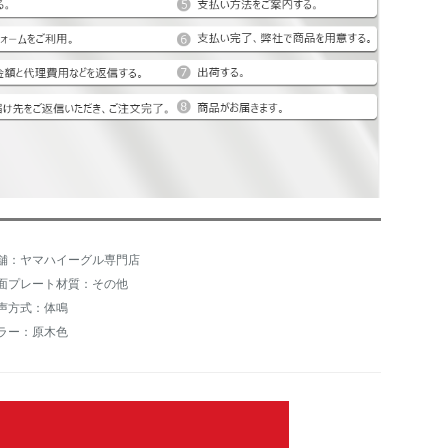
舗：ヤマハイーグル専門店
面プレート材質：その他
声方式：体鳴
ラー：原木色