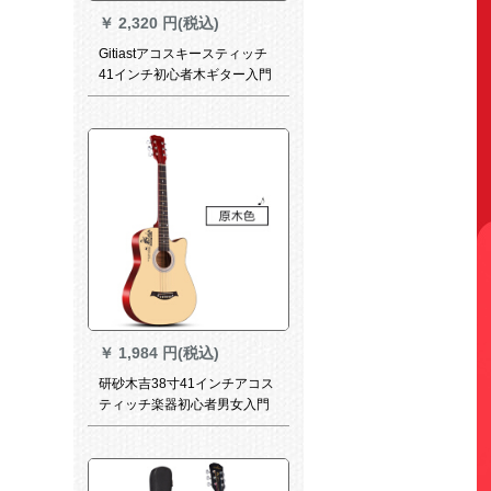
￥
2,320 円(税込)
Gitiastアコスキースティッチ
41インチ初心者木ギター入門
男女40学生吉其41寸アップグ
レードモデル原木(大プレゼン
ト)
￥
1,984 円(税込)
研砂木吉38寸41インチアコス
ティッチ楽器初心者男女入門
練習琴ジタ38寸記念版原木色
全セット付属品