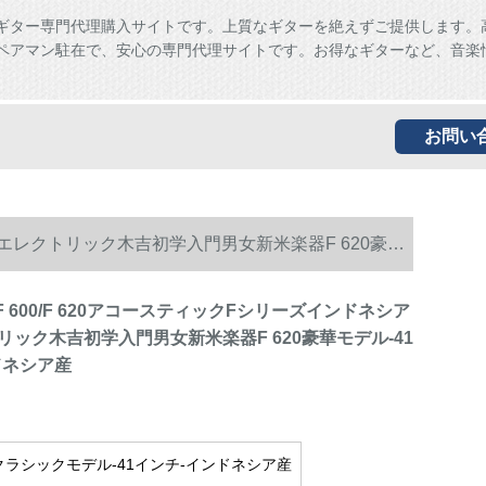
ギター専門代理購入サイトです。上質なギターを絶えずご提供します。
ペアマン駐在で、安心の専門代理サイトです。お得なギターなど、音楽
お問い
ア輸入エレクトリック木吉初学入門男女新米楽器F 620豪華
/F 600/F 620アコースティックFシリーズインドネシア
ック木吉初学入門男女新米楽器F 620豪華モデル-41
ドネシア産
10クラシックモデル-41インチ-インドネシア産