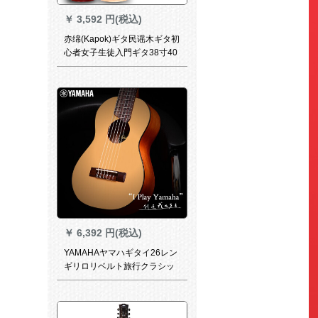
￥
3,592 円(税込)
赤绵(Kapok)ギタ民谣木ギタ初
心者女子生徒入門ギタ38寸40
寸吉その他のギタシングルボ
ードアステ41寸角原木色が欠
けています。
￥
6,392 円(税込)
YAMAHAヤマハギタイ26レン
ギリロリベルト旅行クラシッ
クこどもキGL 1原木色