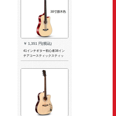
￥
1,351 円(税込)
41インチギター初心者38イン
チアコースティックスティッ
チ男女練習ギター大人40イン
チ初心者入門楽器38インチハ
イエンド版【原木色】フルセ
ット+バックパック+テキスト
+調音器