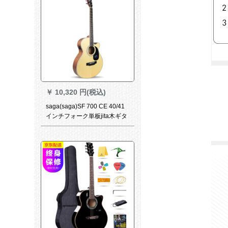
￥
10,320 円(税込)
saga(saga)SF 700 CE 40/41
インチフォーク単板jita木ギタ
ー箱SA 700 CE角不足原木色
電気ボックス(40インチ)