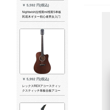
￥
5,592 円(税込)
Nightwish拉维斯mi维斯S单板
民谣木ギター初心者男女入门
口单板41寸拉维斯オフィシャ
ルフラッグシップショップ米
维斯云杉原木色（36インチ）
公式規格品
￥
5,992 円(税込)
レックスREXアコースティッ
クスティッチ単板合板アコー
スティックギター40寸41型初
心者入門ギター41寸R-D 1 C
ダミー光復古色