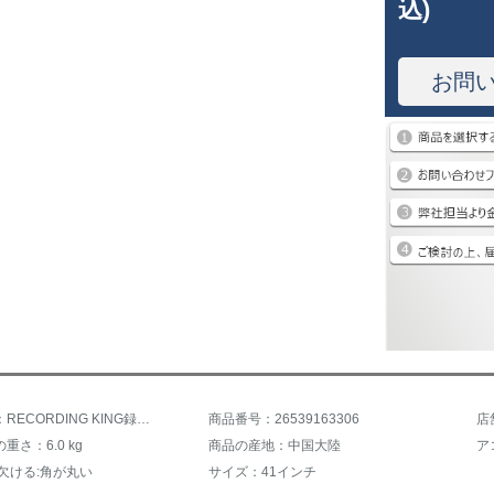
込)
お問
商品名称：RECORDING KING録音のRg王RD 04 C/05/06/07/10初心者シングルボード民謡木ギターRD 04雲杉桃の芯
商品番号：26539163306
店
重さ：6.0 kg
商品の産地：中国大陸
ア
欠ける:角が丸い
サイズ：41インチ