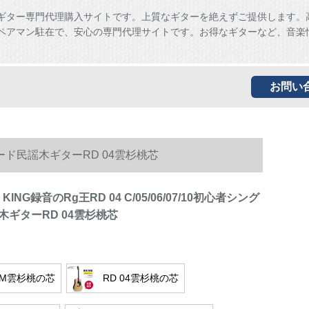
ギター専門代理購入サイトです。上質なギターを絶えずご提供します。
ペアマン駐在で、安心の専門代理サイトです。お得なギターなど、音楽
お問い
グルボード民謡木ギターRD 04雲杉桃芯
 KING録音のRg王RD 04 C/05/06/07/10初心者シング
木ギターRD 04雲杉桃芯
3 M雲杉桃の芯
RD 04雲杉桃の芯