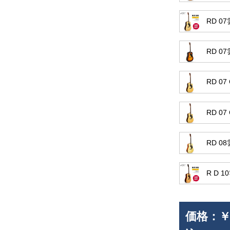
RD 0
RD 
RD 0
RD 0
RD 
R D 
価格：
￥