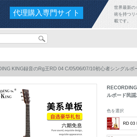
世界最新の
代理購入専門サイト
術を持つリ
載です。
DING KING録音のRg王RD 04 C/05/06/07/10初心者シン
RECORDING
ルボード民謡
色を選択
RD 0