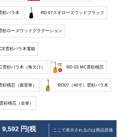
7雲杉バラ木
RD 07スギローズウッドブラック
07雲杉ローズウッドグラデーション
7 CE雲杉バラ木電箱
7 C雲杉バラ木（角欠け）
RD 03 MC雲杉桃芯
08雲杉桃芯（面背単）
RO07（40寸）雲杉バラ木
10雲杉桃芯（全単）
 9,592 円(税
ここで表示されるのは商品原価