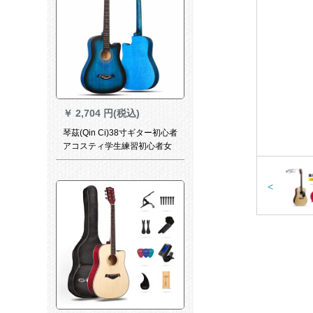
￥
2,704 円(税込)
琴茲(Qin Ci)38寸ギター初心者
アコスティ学生練習初心者女
子学生木吉グラデーションブ
ルー+ビッグバッグ
<