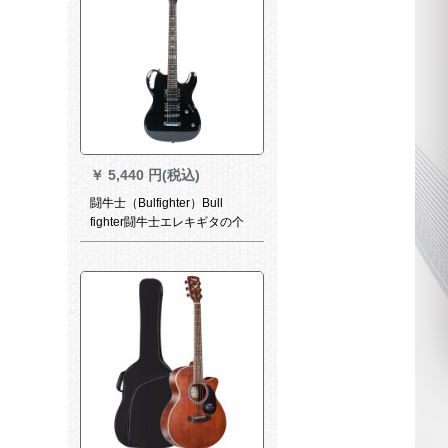
￥
5,440 円(税込)
闘牛士（Bulfighter）Bull
fighter闘牛士エレキギタの个
性的なロックエレゲギタイセ
ットのブラックタイプ