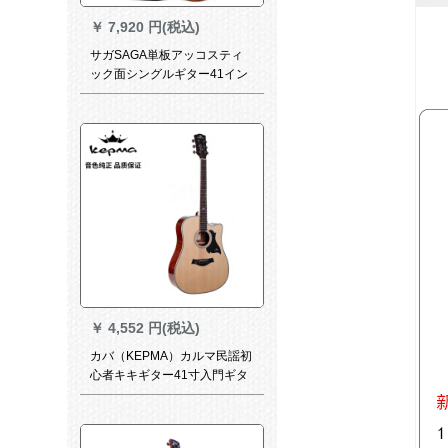
￥
7,920 円(税込)
サガSAGA単板アッコスティ
ック面シングルギター41イン
チ40インチギター初心者楽器
スギ复古色40インチ角SA 700
CR
￥
4,552 円(税込)
カバ（KEPMA）カルマ民謡初
心者キキギター41寸入門ギタ
エレクボックスA 1 C A 1 CE D
1 C明るい原木色D 1 C