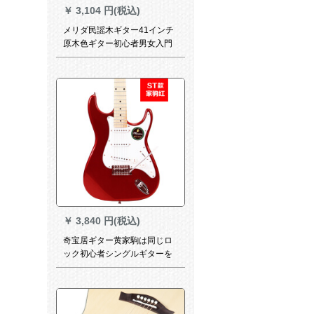
￥
3,104 円(税込)
メリダ民謡木ギター41インチ
原木色ギター初心者男女入門
楽器
￥
3,840 円(税込)
奇宝居ギター黄家駒は同じロ
ック初心者シングルギターを
演奏しました。電吉はギター
をプレゼントします。ギター
を包んで弦エレキギタを送り
ます。