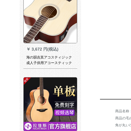
￥
3,672 円(税込)
海の韻吉其アコスティジック
成人子供用アコースティック
ギターエレクボックスボック
スボックスボックスボックス
ギターエクササイズエレキギ
タリー初心者ギミック41イン
チ手製ギター1エレクトリック
ケース+プレゼント
商品の毛の
角が丸い/