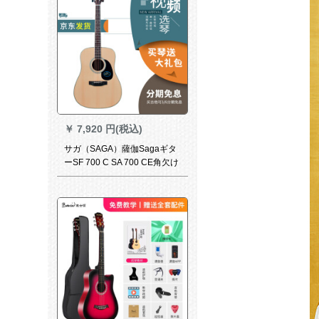
￥
7,920 円(税込)
サガ（SAGA）薩伽Sagaギタ
ーSF 700 C SA 700 CE角欠け
初心者民謡木ギターSF 700