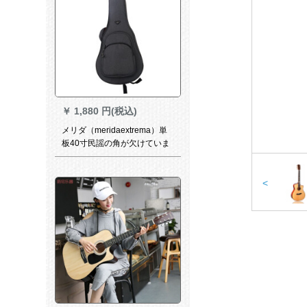
￥
1,880 円(税込)
メリダ（meridaextrema）単
板40寸民謡の角が欠けていま
す。メリダA 18 GAC原木色面
の単発弾き語りギターメリダ
の厚いカバンです。エレック
<
ボックスボックス。