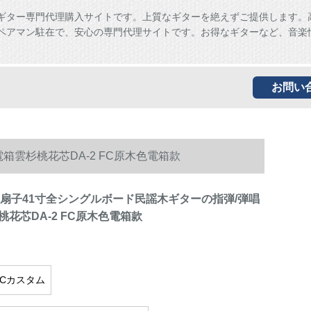
ギター専門代理購入サイトです。上質なギターを絶えずご提供します。
ペアマン駐在で、安心の専門代理サイトです。お得なギターなど、音楽
お問い
電箱雲杉桃花芯DA-2 FC原木色電箱款
is)扇子41寸全シングルボード民謡木ギターの指弾/弾唱
花芯DA-2 FC原木色電箱款
 FCカスタム