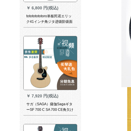
￥
6,800 円(税込)
totototototoro単板民谣エリッ
ク41インチ角ジタ进级阶级面
シングルグルグルタ旅行黄家
驹同款亀背単板-41寸丸背ブス
穴-日没色41寸
￥
7,920 円(税込)
サガ（SAGA）薩伽Sagaギタ
ーSF 700 C SA 700 CE角欠け
初心者民謡木ギターSA 700 C