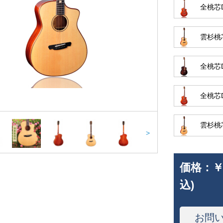
全桃芯
雲杉桃芯
全桃芯
全桃芯D
雲杉桃芯
>
価格：
￥
込)
お問