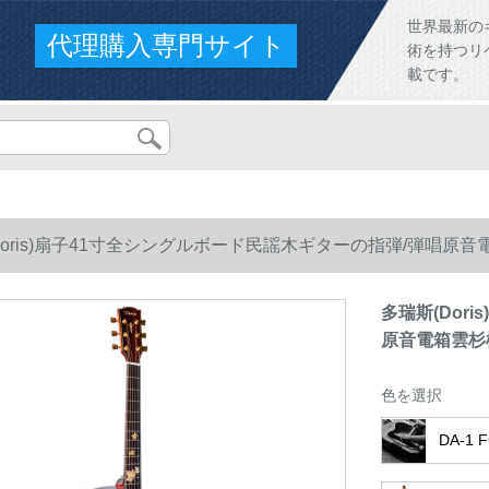
世界最新の
代理購入専門サイト
術を持つリ
載です。
Doris)扇子41寸全シングルボード民謡木ギターの指弾/弾唱原音
多瑞斯(Dor
原音電箱雲杉桃
色を選択
DA-1