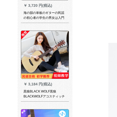
￥
3,720 円(税込)
海の韻の単板のギターの民謡
の初心者の学生の男女は入門
して段階の演奏のギターを演
奏します。
￥
3,184 円(税込)
黒狼BLACK WOLF黒狼
BLACKWOLFアコスティッチ
40寸41型ビギナー楽器木吉41
寸H-07角マット