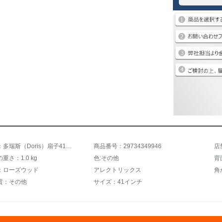
商品名称：多瑞斯（Doris）扇子41寸全板民謡木ギターの指弾/弾唱原音電箱雲杉桃花芯DA-2 FC原木色電箱款
商品番号：29734349946
重さ：1.0 kg
色:その他
背
：ローズウッド
アレクトリックス
角
質：その他
サイズ：41インチ