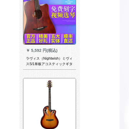
￥
5,592 円(税込)
ラヴィス（Nightwish）ミヴィ
スS/1単板アコスティックギタ
ー初心者36/41インチ角の欠け
たギターミヴィス【ミヴィ
ス】41寸雲杉復古