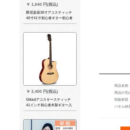
￥
1,640 円(税込)
爵尼楽器38寸アコスティッチ
40寸41寸初心者ギター初心者
入門練習琴学生男女通用40寸
シングルピアノ教材
￥
2,400 円(税込)
商品の毛の
指板材質
Gitiastアコスキースティッチ
41インチ初心者木製ギター入
パネル材
門男女40学生吉其41寸進級モ
デル原木