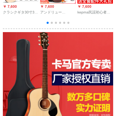
￥ 7,600
￥ 7,600
￥ 7,600
￥
クラシクギタ30寸34
アンドリュー
kepma民謡初心者の
寸初学入門学生練習
(ANDREW)アコステ
木ギターの箱の入門
木吉それjita原木（大
ィックス41インチギ
は吉その楽器の進級
礼包）34寸
ター初心者入門男女
の金です。ka馬D 1 C
通用gitar 41インチ浮
原木の色の41寸
世清歓+ビッグバッグ