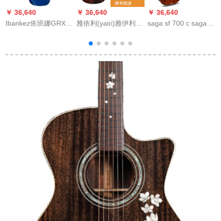
￥ 36,640
￥ 36,640
￥ 36,640
￥
Ibankez依班娜GRX
雅依利(yairi)雅伊利D
saga sf 700 c sagaギ
名
150エレキギタセット
1500 YD 15 25初心者
ター面のシングル円
ダブルピックアップ
入門民謡木ギター
の欠けた角40/41寸の
クラシックモデル青
gitar D-950復古円角
初心者のシングルボ
原音金
ードの民謡の木のギ
ターの箱SF 700 41寸
のマットな光SF 700