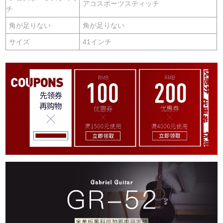
アコスポーツスティッチ
チ
角が足りない
角が足りない
サイズ
41インチ