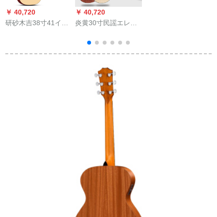
ボー民謡エレックボ
￥ 40,720
￥ 40,720
￥
ックスボックスウッ
研砂木吉38寸41イン
炎黄30寸民謡エレッ
班
ドギタ旅行琴D 310-
チアコスティッチ楽
クボックスボックス
マットライト
器初心者男女入門練
子供用ギター初心者
習琴ジタ38寸記念版
学生用携帯六弦シン
原木色全セット付属
グルギター30寸雲杉
品
桃芯+アクセサリー