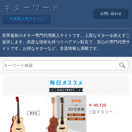
ギターワード
お問い合わせ
代理購入専門サイト
世界最新のギター専門代理購入サイトです。上質なギターを絶えずご
提供します。高度な技術を持つリペアマン駐在で、安心の専門代理サ
イトです。お得なギターなど、音楽情報も満載です。
￥ 40,720
三益ギタリー
（SAMICK）【无料教
授】D 5/D 8/100
S/101 S/OMシングル