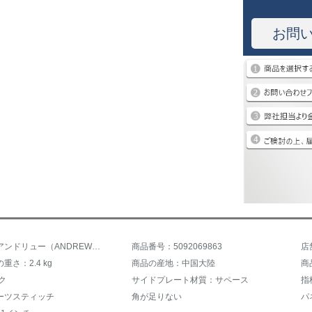
お問
商品名：アンドリュー（ANDREW）アコスティシングルボード41インチ初心者入門木吉そのギター楽器41インチブラック【シングルボード】＋フルセット付属品
商品番号：5092069863
店
重さ：2.4 kg
商品の産地：中国大陸
商
ク
サイドプレート材質：サペース
指
ーツスティッチ
角が足りない
パ