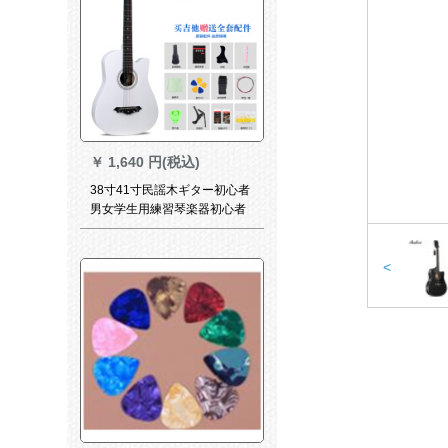
￥
1,640 円(税込)
38寸41寸民謡木ギター初心者
男女学生用練習琴楽器初心者
入門吉それjita白+無料教育+全
套部品
<