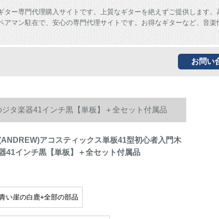
ギター専門代理購入サイトです。上質なギターを絶えずご提供します。
ペアマン駐在で、安心の専門代理サイトです。お得なギターなど、音楽
お問い
そのジタ楽器41インチ黒【単板】＋全セット付属品
(ANDREW)アコスティックス単板41型初心者入門木
器41インチ黒【単板】＋全セット付属品
の青い崖の白鹿+全部の部品