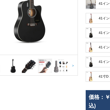
41イ
41イ
41イ
41イ
41イ
>
41寸D
価格：
￥
込)