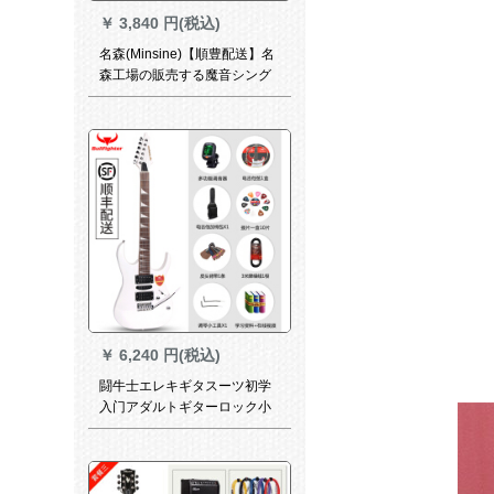
￥
3,840 円(税込)
名森(Minsine)【順豊配送】名
森工場の販売する魔音シング
ル・エレキギタセット初心入
門ジタ楽器【魔音ロック-進
級】（青い稲妻）コレクショ
ンには、すべてのセットがプ
レゼントされます。
￥
6,240 円(税込)
闘牛士エレキギタスーツ初学
入门アダルトギターロック小
双スイングエレキギタメタル
ホワイト