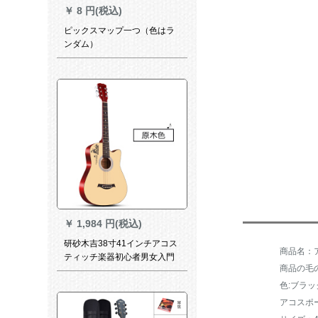
￥
8 円(税込)
ピックスマップ一つ（色はラ
ンダム）
￥
1,984 円(税込)
研砂木吉38寸41インチアコス
ティッチ楽器初心者男女入門
商品の毛の
練習琴ジタ38寸記念版原木色
全セット付属品
色:ブラッ
アコスポ