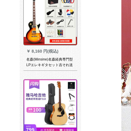
￥
8,160 円(税込)
名森(Minsine)名森経典専門型
LPエレキギタセット吉それ送
音器セット三エレキギタ40 W
スピーカー