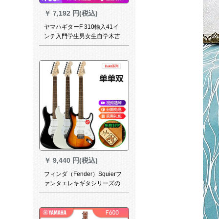
￥
7,192 円(税込)
ヤマハギターF 310輸入41イ
ンチ入門学生男女生自学木吉
その初心者アガッタF 310クラ
シックモデル入門アガッタ
￥
9,440 円(税込)
フィンダ（Fender）Squierフ
ァンタエレキギタシリーズの
学生はインドネシアから輸入
したばかりで、日の入りの色
はラジカルしかありません。