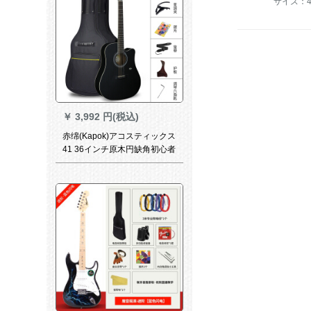
サイズ：
￥
3,992 円(税込)
赤绵(Kapok)アコスティックス
41 36インチ原木円缺角初心者
入门吉其jita D 18 AC新款-
【41寸缺角黒+送包】