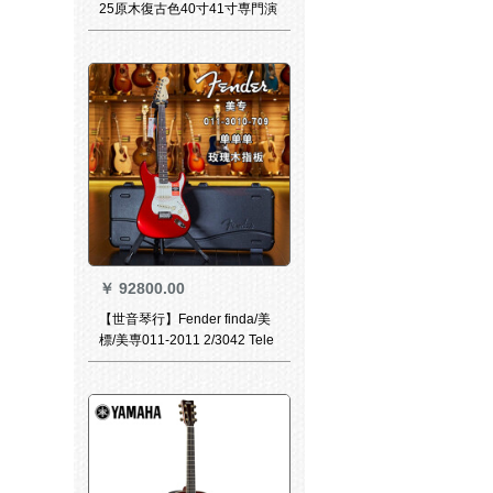
25原木復古色40寸41寸専門演
奏単板民謡電箱女子初学指弾S
25 N-DCG原木色41寸
￥
92800.00
【世音琴行】Fender finda/美
標/美専011-2011 2/3042 Tele
美産エレキギタリー011-
30010-709美専ST(単)