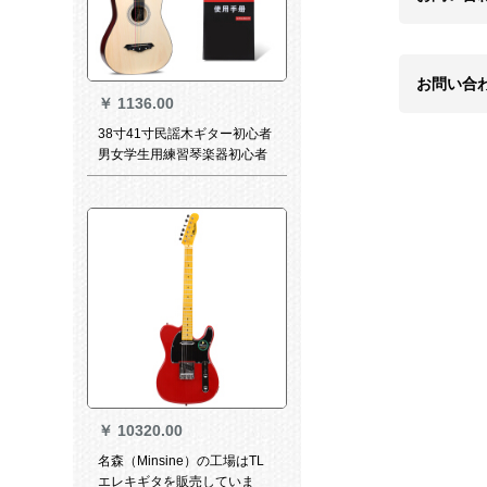
お問い合
￥
1136.00
38寸41寸民謡木ギター初心者
男女学生用練習琴楽器初心者
入門吉それjita原木色+無料教
育
￥
10320.00
名森（Minsine）の工場はTL
エレキギタを販売していま