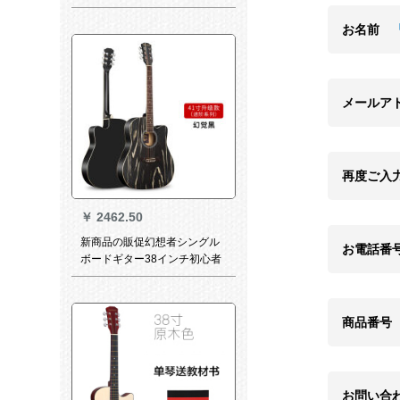
入門吉それjita白+無料教育+全
套部品
お名前
メールア
再度ご入
￥
2462.50
新商品の販促幻想者シングル
お電話番
ボードギター38インチ初心者
ギター41インチアコスティッ
チ学生成人キキ41インチ幻黒
色豪華アクセサリー+調音器
商品番号
お問い合