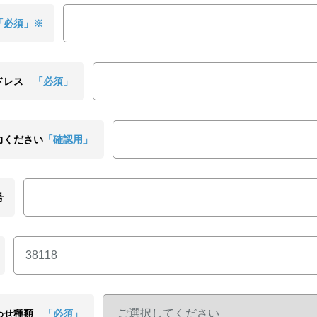
「必須」※
ドレス
「必須」
力ください
「確認用」
号
わせ種類
「必須」