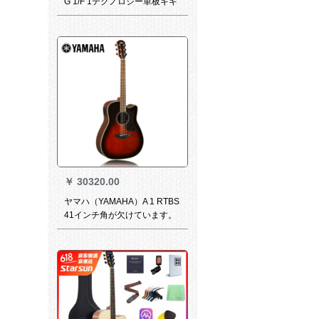
G 1/F 1テクノロジー単板キキ
41インチジタオプションの電
気ボックスタイプG 1 K科学技
術単板41インチ+原装琴箱
（相思木タイプ）
￥
30320.00
ヤマハ（YAMAHA）A 1 RTBS
41インチ角が欠けています。
単板エレクトリックボックス
フォークアコースティックギ
ター、タバコ色のグラデーシ
ョン録音ステージの演出で
す。