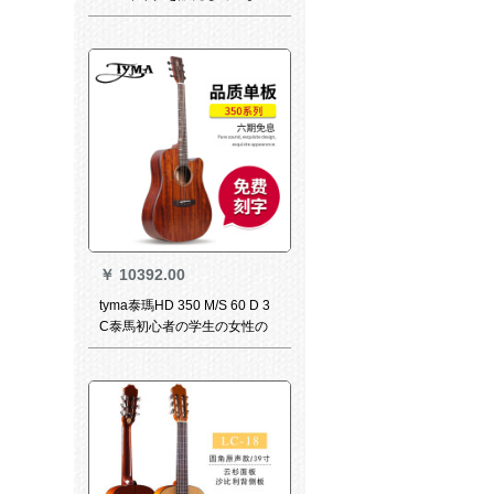
す。アヴリギギターのセット
は初めて入門したジタ楽器セ
ットです。六エレキギタ卓楽
スピーカーの総合効果器で
す。
￥
10392.00
tyma泰瑪HD 350 M/S 60 D 3
C泰馬初心者の学生の女性の
男性の単板の民謡の木のギタ
ーの41寸HDC 350 mは角のニ
ュースボックスに欠けます