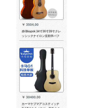
￥
3504.00
赤绵kapok 34寸36寸39寸クレ
ッシックナイロン弦初学パフ
ォーマンス云杉単板エリック
ボックスクラシックギターギ
ターギターギターLC-18云杉
原木色云39寸クラシック
￥
30400.00
カーマケプマアコスティッチ