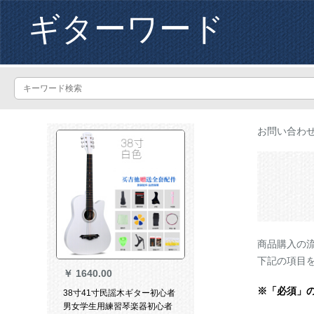
ギターワード
お問い合わ
商品購入の
下記の項目
￥
1640.00
※「必須」
38寸41寸民謡木ギター初心者
男女学生用練習琴楽器初心者