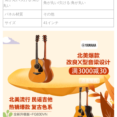
角が丸い/欠ける:角が丸い
丸い
パネル材質
その他
サイズ
41インチ