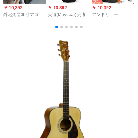
￥ 10,392
￥ 10,392
￥ 10,392
￥
爵尼楽器38寸アコス
美迪(Maydear)美迪男
アンドリュー
G
ティッチ40寸41寸初
女楽器シングルボー
(ANDREW)アコステ
心者ギター初心者入
ドギターアコーステ
ィッチ41インチギタ
門練習琴学生男女通
ィックギター
ー初心者入門男女通
用40寸シングルピア
用gitar 41インチカラ
ノ教材
ートレーニング琴+ギ
フトバッグ