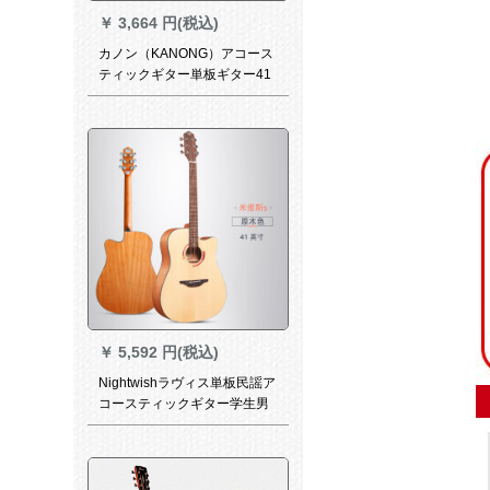
￥
3,664 円(税込)
カノン（KANONG）アコース
ティックギター単板ギター41
インチギター初心者入門専門
のスギ初心者ギター学生CB2
D 41寸原木色
￥
5,592 円(税込)
Nightwishラヴィス単板民謡ア
コースティックギター学生男
女入門面シングルギターミヴ
ィス41インチギター初心者西
洋弦楽器41インチミヴィス原
木色（爆款）