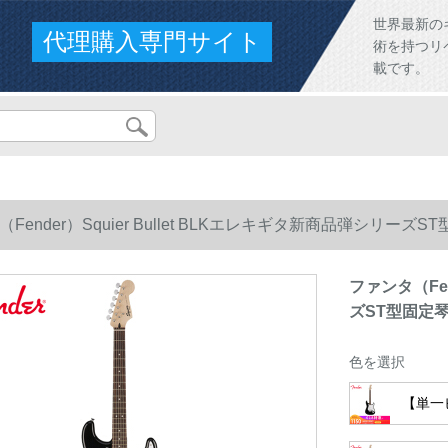
世界最新の
代理購入専門サイト
術を持つリ
載です。
（Fender）Squier Bullet BLKエレキギタ新商品弾シ
ファンタ（Fen
ズST型固定
色を選択
【単一