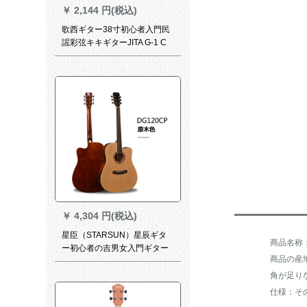
￥
2,144 円(税込)
歌西ギター38寸初心者入門民
謡彩弦キキギターJITA G-1 C
レベルアップメタルボタンブ
ラック38インチ
￥
4,304 円(税込)
星臣（STARSUN）星辰ギタ
ー初心者の吉男女入門ギター
商品の産
DG 120/DG 220星辰シリーズ
民謡41インチ木吉その楽器DG
角が足り
120 CPの角が欠けています。
仕様：そ