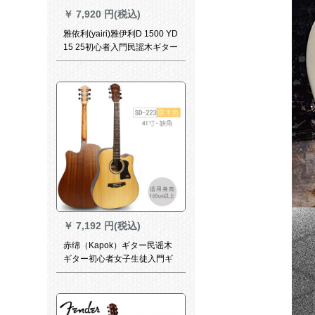
￥
7,920 円(税込)
雅依利(yairi)雅伊利D 1500 YD
15 25初心者入門民謡木ギター
gitar D-950復古円角原音金
￥
7,192 円(税込)
赤绵（Kapok）ギター民谣木
ギター初心者女子生徒入門ギ
ター38寸40寸吉そのギターの
単板アコスティッチ単板クラ
シックパフォーマンスクラ
ス：41寸欠け角SD-233