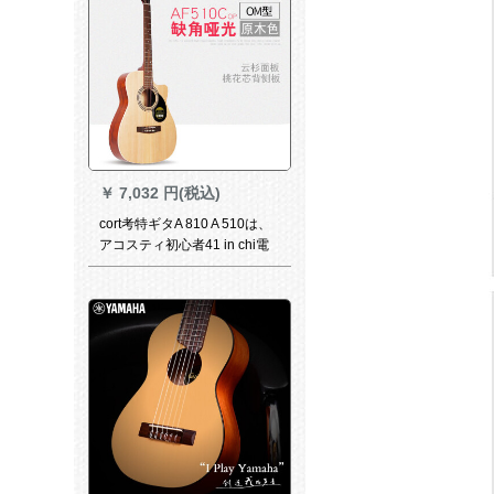
￥
7,032 円(税込)
cort考特ギタA 810 A 510は、
アコスティ初心者41 in chi電
気ボックスA 510 C原木色原音
を入力します。