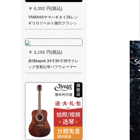
￥
6,392 円(税込)
YAMAHAヤマハギタイ26レン
ギリロリベルト旅行クラシッ
クこどもキGL 1原木色
￥
3,192 円(税込)
赤绵kapok 34寸36寸39寸クレ
ック弦初心学パフウォーマー
云杉単板エリックボックスボ
ックスボックスギタギタ子供
初学金：LC-14原色36寸