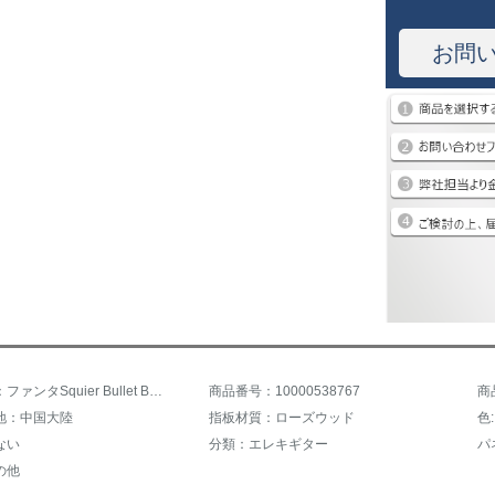
お問
商品名称：ファンタSquier Bullet BLK新型
商品番号：10000538767
商
地：中国大陸
指板材質：ローズウッド
色
ない
分類：エレキギター
パ
の他