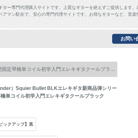
ギター専門代理購入サイトです。上質なギターを絶えずご提供します。
ペアマン駐在で、安心の専門代理サイトです。お得なギターなど、音楽
お問い
リーズST型固定琴橋単コイル初学入門エレキギタクールブラッ
der）Squier Bullet BLKエレキギタ新商品弾シリー
琴橋単コイル初学入門エレキギタクールブラック
ピックアップ】黒