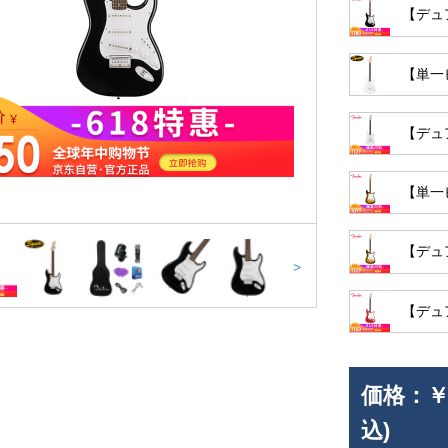
【デュ
【単一
【デュ
【単一
【デュ
>
【デュ
価格：
￥
込)