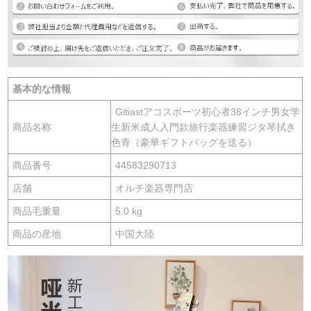
基本的な情報
Gitiastアコスポーツ初心者38インチ男女学
商品名称
生新米成人入門款旅行楽器練習ジタ琴拭き
色青（豪華ギフトバッグを送る）
商品番号
44583290713
店舗
オルチ楽器専門店
商品毛重量
5.0 kg
商品の産地
中国大陸