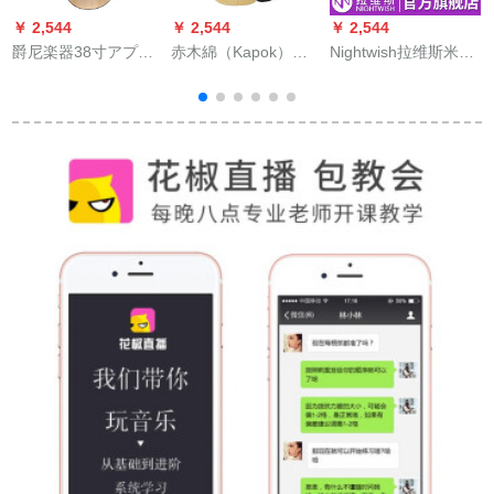
￥ 2,544
￥ 2,544
￥ 2,544
￥
爵尼楽器38寸アプレ
赤木綿（Kapok）民
Nightwish拉维斯米维
ックス40寸41寸初心
謡初心者ギター41 40
斯S单板民谣木ギター
7
者ギター初心者入門
インチ原木円欠角吉D
初心者男女入门口单
練習琴学生男女通用
18 AC-41インチ角原
板41寸拉维斯官方旗
40寸原木プレゼント
木色が欠けていま
艦店米维斯云杉复古
全セット
す。
色（40インチ）公式
規格品
4