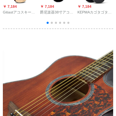
￥ 7,184
￥ 7,184
￥ 7,184
￥
Gitiastアコスキース
爵尼楽器38寸アコス
KEPMAカゴタゴタ1 c
赤
ティッチ41インチ初
ティッチ40寸41寸初
初心者ギタ民謡エレ
心者木ギター入門男
心者ギター初心者入
クトリク初心者女性
女40学生吉其41寸ア
門練習琴学生男女通
初心者男性独学入门
ップグレードモデル
用40寸黒セット
40イン41型ギミック
原木(大プレゼント)
A 1 Cエレクトリック
黒40イン