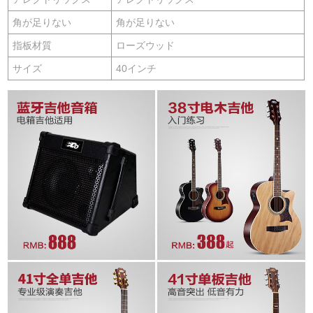
角が足りない
角が足りない
指板材質
ローズウッド
サイズ
40インチ