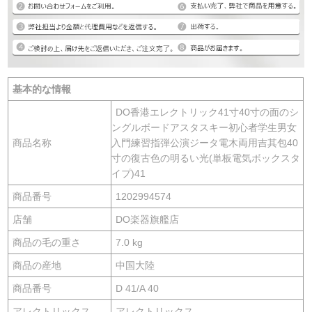
基本的な情報
DO香港エレクトリック41寸40寸の面のシ
ングルボードアスタスキー初心者学生男女
商品名称
入門練習指弾公演ジータ電木両用吉其包40
寸の復古色の明るい光(単板電気ボックスタ
イプ)41
商品番号
1202994574
店舗
DO楽器旗艦店
商品の毛の重さ
7.0 kg
商品の産地
中国大陸
商品番号
D 41/A 40
アレクトリックス
アレクトリックス