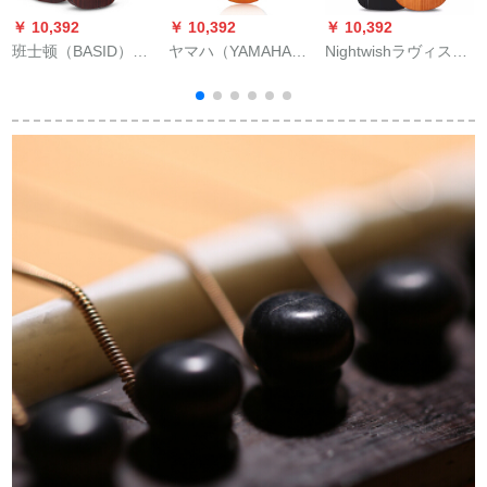
￥ 10,392
￥ 10,392
￥ 10,392
￥
班士顿（BASID）班
ヤマハ（YAMAHA）
Nightwishラヴィス単
士顿ギター41インチ
ヤマハCGS 104子供
板アッコスティック
アッコスティジット
のラクシー39寸の小
面シングルギター41
レトロアコースティ
古典旅行吉其原木色
インチギター初心者
ックギター初心者学
楽器ミヴィス全桃芯
生男女ギター入門練
コーヒー色40インチ
習旅行ギター復古サ
れ
ーペレ