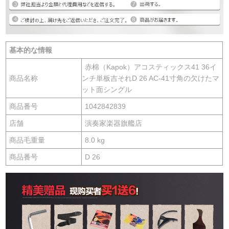
基本的な情報
赤棉（Kapok）アコスティックス41 36イ
商品名称
ンチ単板吉それD 26 AC-41寸角の欠けたマ
ット面シングル
商品番号
1042842839
店舗
演奏家楽器旗艦店
商品毛重量
8.0 kg
商品番号
D 26